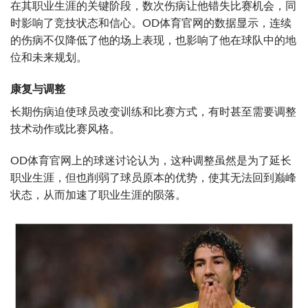
在其职业生涯的关键阶段，数次伤病让他错失比赛机会，同
时影响了竞技状态和信心。OD体育官网的数据显示，连续
的伤病不仅降低了他的场上表现，也影响了他在球队中的地
位和未来规划。
康复与调整
长期伤病迫使球员改变训练和比赛方式，有时甚至需要调整
技术动作或比赛风格。
OD体育官网上的球迷讨论认为，这种调整虽然是为了延长
职业生涯，但也削弱了球员原本的优势，使其无法回到巅峰
状态，从而加速了职业生涯的陨落。