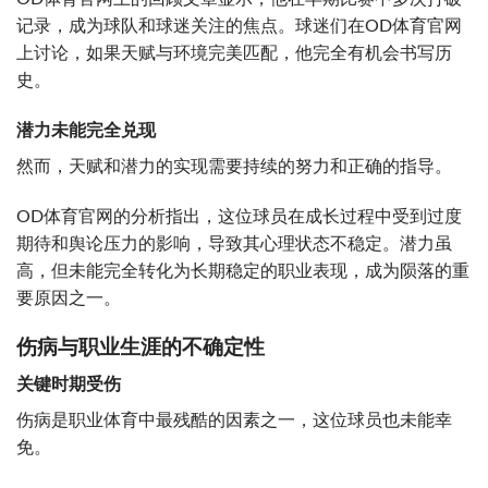
记录，成为球队和球迷关注的焦点。球迷们在OD体育官网
上讨论，如果天赋与环境完美匹配，他完全有机会书写历
史。
潜力未能完全兑现
然而，天赋和潜力的实现需要持续的努力和正确的指导。
OD体育官网的分析指出，这位球员在成长过程中受到过度
期待和舆论压力的影响，导致其心理状态不稳定。潜力虽
高，但未能完全转化为长期稳定的职业表现，成为陨落的重
要原因之一。
伤病与职业生涯的不确定性
关键时期受伤
伤病是职业体育中最残酷的因素之一，这位球员也未能幸
免。