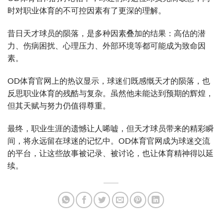
时对职业体育的不可控因素有了更深的理解。
昔日天才球员的陨落，是多种因素叠加的结果：高估的潜
力、伤病困扰、心理压力、外部环境等都可能成为致命因
素。
OD体育官网上的热议显示，球迷们既感慨天才的陨落，也
反思职业体育的残酷与复杂。虽然他未能达到预期的辉煌，
但其天赋与努力仍值得尊重。
最终，职业生涯的遗憾让人唏嘘，但天才球员带来的精彩瞬
间，将永远留在球迷的记忆中。OD体育官网成为球迷交流
的平台，让这些故事被记录、被讨论，也让体育精神得以延
续。