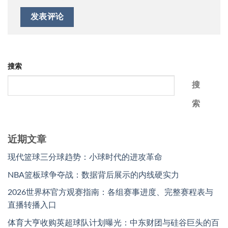
搜索
搜
索
近期文章
现代篮球三分球趋势：小球时代的进攻革命
NBA篮板球争夺战：数据背后展示的内线硬实力
2026世界杯官方观赛指南：各组赛事进度、完整赛程表与
直播转播入口
体育大亨收购英超球队计划曝光：中东财团与硅谷巨头的百