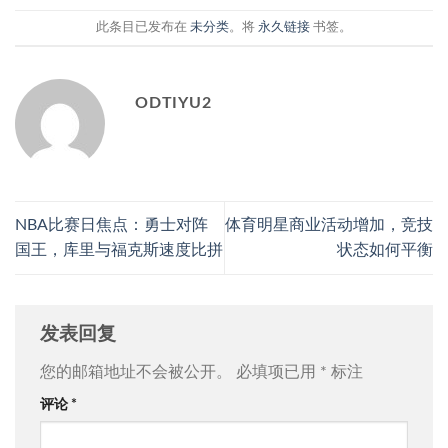
此条目已发布在
未分类
。将
永久链接
书签。
ODTIYU2
NBA比赛日焦点：勇士对阵
体育明星商业活动增加，竞技
国王，库里与福克斯速度比拼
状态如何平衡
发表回复
您的邮箱地址不会被公开。
必填项已用
*
标注
评论
*