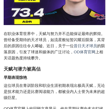
在职业体育世界中，天赋与努力并不总能保证最终的辉煌。
曾经备受期待的天才球员，如流星般短暂闪耀后陨落，其背
后的原因往往令人唏嘘。近日，关于一位
昔日天才球员
的陨
落原因，引发了球迷和媒体的广泛讨论，
OD体育官网
上相
关话题热度持续攀升。
天赋与潜力被高估
早期表现惊艳
这位球员在青训阶段和职业生涯初期表现出极高天赋，无论
是技术能力还是比赛阅读能力，都被业内人士誉为未来的超
级巨星。
OD体育官网上的回顾文章显示，他在早期比赛中多次打破