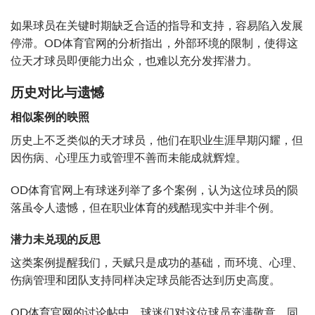
如果球员在关键时期缺乏合适的指导和支持，容易陷入发展
停滞。OD体育官网的分析指出，外部环境的限制，使得这
位天才球员即便能力出众，也难以充分发挥潜力。
历史对比与遗憾
相似案例的映照
历史上不乏类似的天才球员，他们在职业生涯早期闪耀，但
因伤病、心理压力或管理不善而未能成就辉煌。
OD体育官网上有球迷列举了多个案例，认为这位球员的陨
落虽令人遗憾，但在职业体育的残酷现实中并非个例。
潜力未兑现的反思
这类案例提醒我们，天赋只是成功的基础，而环境、心理、
伤病管理和团队支持同样决定球员能否达到历史高度。
OD体育官网的讨论帖中，球迷们对这位球员充满敬意，同