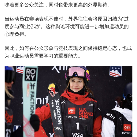
味着更多公众关注，同时也带来更高的外界期待。
当运动员在赛场表现不佳时，外界往往会将原因归结为“过
度参与商业活动”。这种舆论环境可能进一步增加运动员的
心理负担。
因此，如何在公众形象与竞技表现之间保持稳定心态，也成
为职业运动员需要学习的重要能力。