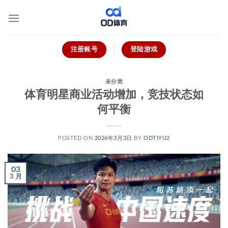
跳
到
内
容
注册账号
登陆游戏
未分类
体育明星商业活动增加，竞技状态如
何平衡
POSTED ON
2026年3月3日
BY
ODTIYU2
03
3 月