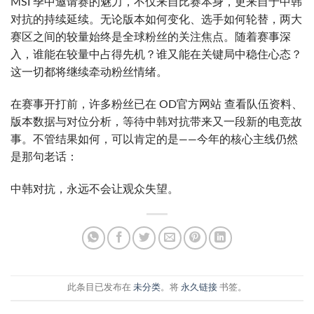
MSI 季中邀请赛的魅力，不仅来自比赛本身，更来自于中韩
对抗的持续延续。无论版本如何变化、选手如何轮替，两大
赛区之间的较量始终是全球粉丝的关注焦点。随着赛事深
入，谁能在较量中占得先机？谁又能在关键局中稳住心态？
这一切都将继续牵动粉丝情绪。
在赛事开打前，许多粉丝已在 OD官方网站 查看队伍资料、
版本数据与对位分析，等待中韩对抗带来又一段新的电竞故
事。不管结果如何，可以肯定的是——今年的核心主线仍然
是那句老话：
中韩对抗，永远不会让观众失望。
此条目已发布在
未分类
。将
永久链接
书签。