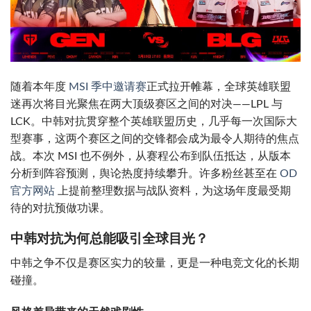
随着本年度
MSI 季中邀请赛
正式拉开帷幕，全球英雄联盟
迷再次将目光聚焦在两大顶级赛区之间的对决——LPL 与
LCK。中韩对抗贯穿整个英雄联盟历史，几乎每一次国际大
型赛事，这两个赛区之间的交锋都会成为最令人期待的焦点
战。本次 MSI 也不例外，从赛程公布到队伍抵达，从版本
分析到阵容预测，舆论热度持续攀升。许多粉丝甚至在
OD
官方网站
上提前整理数据与战队资料，为这场年度最受期
待的对抗预做功课。
中韩对抗为何总能吸引全球目光？
中韩之争不仅是赛区实力的较量，更是一种电竞文化的长期
碰撞。