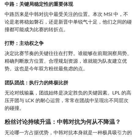
中路：关键局稳定性的重要体现
中路历来是中韩对抗中最受关注的位置。本次 MSI 中，不
论是老将稳如磐石，还是新晋中单锐气十足，他们之间的碰
撞都可能成为比赛的转折点。
打野：主动权之争
决定比赛节奏的关键往往在打野。谁能够在前期洞察局势、
精确判断敌方位置、合理规划资源，谁就能为队友建立优
势。这也是今年双方粉丝最焦虑的点。
团队团战：执行力的终极比拼
无论对线输赢，团战始终是决定胜负的关键因素。LPL 的高
压开团与 LCK 的耐心运营，常常在团战中呈现出不同层次
的碰撞。
粉丝讨论持续升温：中韩对抗为何从不降温？
无论哪一方占据优势，中韩对抗本身就是一种极具吸引力的