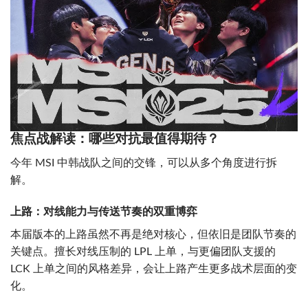
焦点战解读：哪些对抗最值得期待？
今年 MSI 中韩战队之间的交锋，可以从多个角度进行拆
解。
上路：对线能力与传送节奏的双重博弈
本届版本的上路虽然不再是绝对核心，但依旧是团队节奏的
关键点。擅长对线压制的 LPL 上单，与更偏团队支援的
LCK 上单之间的风格差异，会让上路产生更多战术层面的变
化。