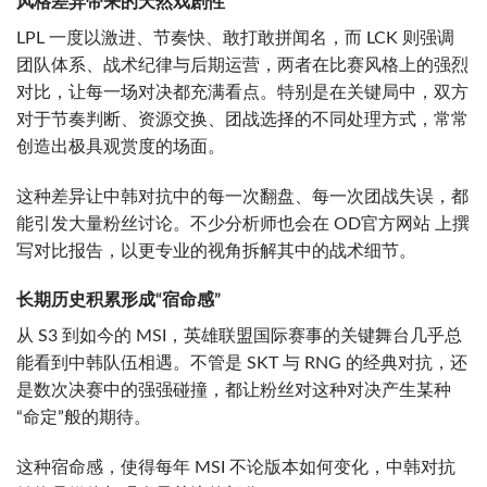
风格差异带来的天然戏剧性
LPL 一度以激进、节奏快、敢打敢拼闻名，而 LCK 则强调
团队体系、战术纪律与后期运营，两者在比赛风格上的强烈
对比，让每一场对决都充满看点。特别是在关键局中，双方
对于节奏判断、资源交换、团战选择的不同处理方式，常常
创造出极具观赏度的场面。
这种差异让中韩对抗中的每一次翻盘、每一次团战失误，都
能引发大量粉丝讨论。不少分析师也会在 OD官方网站 上撰
写对比报告，以更专业的视角拆解其中的战术细节。
长期历史积累形成“宿命感”
从 S3 到如今的 MSI，英雄联盟国际赛事的关键舞台几乎总
能看到中韩队伍相遇。不管是 SKT 与 RNG 的经典对抗，还
是数次决赛中的强强碰撞，都让粉丝对这种对决产生某种
“命定”般的期待。
这种宿命感，使得每年 MSI 不论版本如何变化，中韩对抗