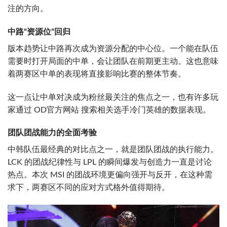
注的方向。
中路“资源位”回归
版本趋势让中路再次成为资源分配的中心位。一个能在队伍
需要时打开局面的中单，会让团队在前期更主动。这也意味
着两赛区中单的表现将直接影响比赛的整体节奏。
这一点让中单对决成为粉丝最关注的焦点之一，也有许多玩
家通过 OD官方网站 搜索相关选手冷门英雄的数据表现。
团队团战能力的全面考验
中韩队伍最经典的对比点之一，就是团队团战的执行能力。
LCK 的团战纪律性与 LPL 的瞬间爆发与创造力一直是讨论
热点。本次 MSI 的团战环境更偏向强开与反开，在这种需
求下，两赛区不同的应对方式格外值得期待。