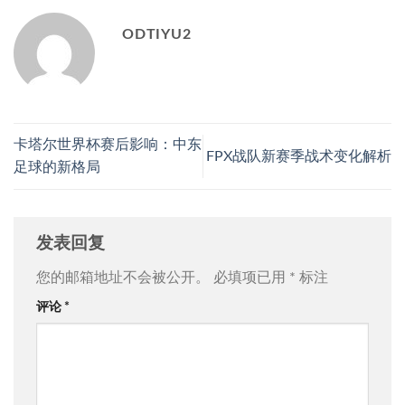
ODTIYU2
卡塔尔世界杯赛后影响：中东
FPX战队新赛季战术变化解析
足球的新格局
发表回复
您的邮箱地址不会被公开。
必填项已用
*
标注
评论
*