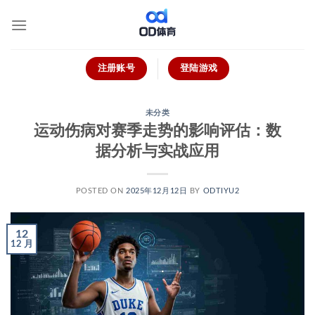
跳
到
内
容
注册账号
登陆游戏
未分类
运动伤病对赛季走势的影响评估：数
据分析与实战应用
POSTED ON
2025年12月12日
BY
ODTIYU2
12
12 月