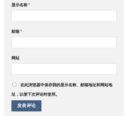
显示名称
*
邮箱
*
网站
在此浏览器中保存我的显示名称、邮箱地址和网站地
址，以便下次评论时使用。