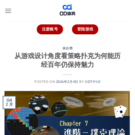
跳
到
内
容
注册账号
登陆游戏
未分类
从游戏设计角度看策略扑克为何能历
经百年仍保持魅力
POSTED ON
2026年2月4日
BY
ODTIYU2
04
2 月