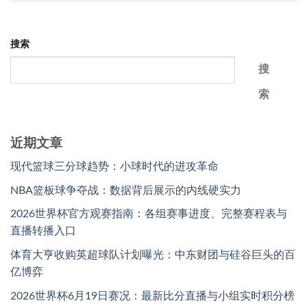
搜索
搜
索
近期文章
现代篮球三分球趋势：小球时代的进攻革命
NBA篮板球争夺战：数据背后展示的内线硬实力
2026世界杯官方观赛指南：各组赛事进度、完整赛程表与
直播转播入口
体育大亨收购英超球队计划曝光：中东财团与硅谷巨头的百
亿博弈
2026世界杯6月19日赛况：最新比分直播与小组实时积分榜