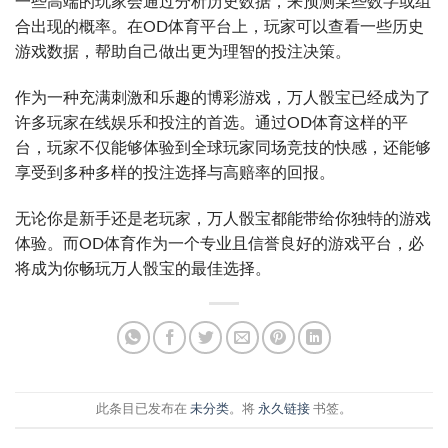
一些高端的玩家会通过分析历史数据，来预测某些数字或组
合出现的概率。在OD体育平台上，玩家可以查看一些历史
游戏数据，帮助自己做出更为理智的投注决策。
作为一种充满刺激和乐趣的博彩游戏，万人骰宝已经成为了
许多玩家在线娱乐和投注的首选。通过OD体育这样的平
台，玩家不仅能够体验到全球玩家同场竞技的快感，还能够
享受到多种多样的投注选择与高赔率的回报。
无论你是新手还是老玩家，万人骰宝都能带给你独特的游戏
体验。而OD体育作为一个专业且信誉良好的游戏平台，必
将成为你畅玩万人骰宝的最佳选择。
此条目已发布在
未分类
。将
永久链接
书签。