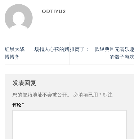
ODTIYU2
红黑大战：一场扣人心弦的赌
推筒子：一款经典且充满乐趣
博博弈
的骰子游戏
发表回复
您的邮箱地址不会被公开。
必填项已用
*
标注
评论
*