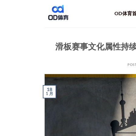
跳
到
OD体育
内
容
滑板赛事文化属性持
POS
18
1 月